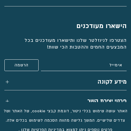
טבעת עם חריטה של 3 ילדים ויהלומים,
3 טבעות זהב עם חריטה אישית ויהלומים,
דגם דיקלה
סט דניאלה
טבעת וינאטג' ואבני אמרלד, דגם לונה
טבעת זהב עם שם ויהלומים, דגם מיכל
הישארו מעודכנים
הצטרפו לניוזלטר שלנו ותישארו מעודכנים בכל
₪
₪
₪
₪
5,082
4,263
2,496
7,612
המבצעים החמים וההטבות הכי שוות!
בחירת
בחירת
בחירת
בחירת
חומר:
חומר:
חומר:
חומר:
הוספה לסל
הוספה לסל
הוספה לסל
הוספה לסל
מידע לקונה
פרטי יצירת קשר
האתר עושה שימוש בכלי ניטור, דוגמת קבצי cookie, של האתר ושל
צדדים שלישיים. המשך גלישה מהווה הסכמה לשימוש בכלים אלה.
פרטים נוספים ניתן למצוא
במדיניות הפרטיות שלנו
.