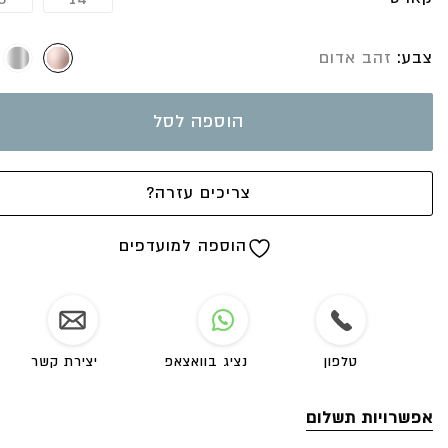
משקל היהלומים: 0.09 קארט
ליאת גלעד-תכשיטים לרגעים המרגשים בחיים
צבע
זהב אדום
הוספה לסל
צריכים עזרה?
הוספה למועדפים
טלפון
נציג בוואצאפ
יצירת קשר
אפשרויות תשלום