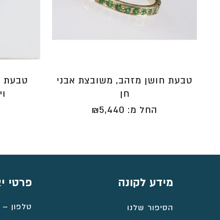
טבעת חושן מזהב, משובצת אבני
טבעת ז
חן
וי
החל מ:
5,440
₪
ה
מידע לקונה
פרטי י
טלפון –
הסיפור שלנו