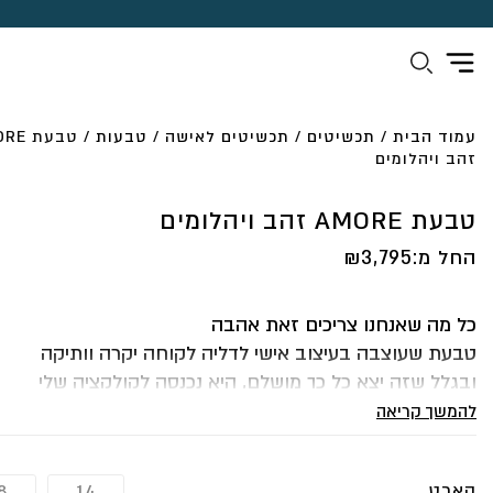
עמוד הבית
/
תכשיטים
/
תכשיטים לאישה
/
טבעות
/ טבעת
זהב ויהלומים
טבעת AMORE זהב ויהלומים
החל מ:
3,795
₪
כל מה שאנחנו צריכים זאת אהבה
טבעת שעוצבה בעיצוב אישי לדליה לקוחה יקרה וותיקה
ובגלל שזה יצא כל כך מושלם, היא נכנסה לקולקציה שלי
עובי: 1.5
להמשך קריאה
רוחב: 4 מ”מ
משקל הטבעת: 6 גרם
קארט
8
14