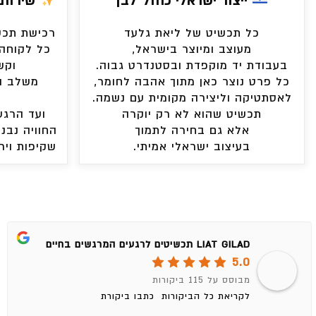
ייצור ישראלי כחול־לבן
שירות 
כל תכשיט של ליאת גלעד
רכישת תכשי
מעוצב ומיוצר בישראל,
כל לקוחה 
בעבודת יד מוקפדת ובסטנדרט גבוה.
וקש
כל פרט נוצר כאן מתוך אהבה לחומר,
משלב ה
לאסתטיקה וליצירה מקומית עם נשמה.
תכשיט שהוא לא רק יוקרה
ועד הרגע
אלא גם בחירה לתמוך
החוויה נבני
בעיצוב ישראלי אמיתי.
שקיפות ויר
LIAT GILAD תכשיטים לרגעים המרגשים בחיים
5.0
מבוסס על 115 ביקורות
לקריאת כל הביקורות
כתבו ביקורת