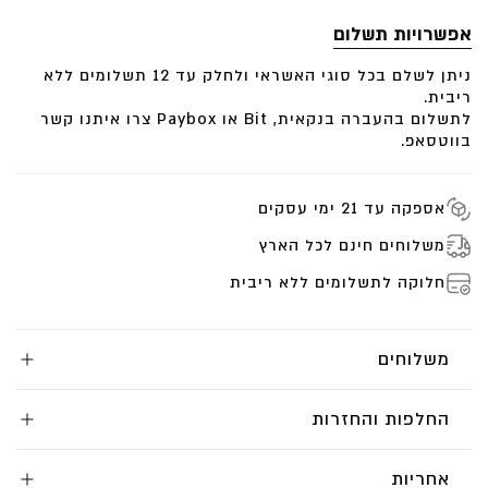
אורך התליון לעגיל 11 מ”מ
אפשרויות תשלום
כל אבן מורגנייט במשקל 1.3 קראט בערך
יהלומים לבנים 0.24 קראט
ניתן לשלם בכל סוגי האשראי ולחלק עד 12 תשלומים ללא
ריבית.
סה”כ אבני מורגנייט 2.6 קראט
לתשלום בהעברה בנקאית, Bit או Paybox צרו איתנו קשר
בווטסאפ.
אספקה עד 21 ימי עסקים
משלוחים חינם לכל הארץ
חלוקה לתשלומים ללא ריבית
משלוחים
החלפות והחזרות
אחריות