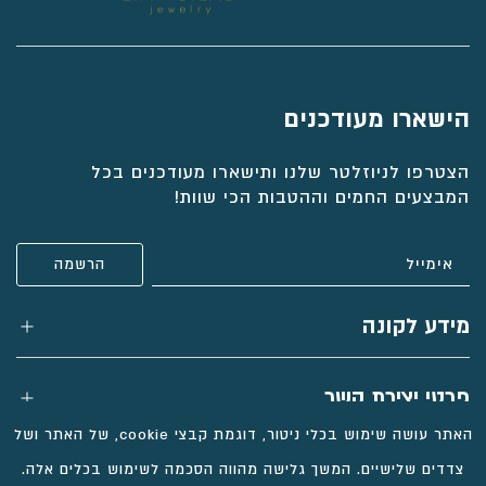
תליון מטבע זהב לחריטה אישית , שרשרת
3 טבעות זהב עם חריטה אישית ויהלומים,
רולו קצרה
סט דניאלה
טבעת אבני החושן, טבעת אבני ספיר
טבעת וינאטג' ואבני אמרלד, דגם לונה
הישארו מעודכנים
הצטרפו לניוזלטר שלנו ותישארו מעודכנים בכל
₪
₪
₪
₪
5,440
5,803
5,082
4,263
המבצעים החמים וההטבות הכי שוות!
בחירת
בחירת
בחירת
בחירת
חומר:
חומר:
חומר:
חומר:
הוספה לסל
הוספה לסל
הוספה לסל
הוספה לסל
מידע לקונה
פרטי יצירת קשר
האתר עושה שימוש בכלי ניטור, דוגמת קבצי cookie, של האתר ושל
צדדים שלישיים. המשך גלישה מהווה הסכמה לשימוש בכלים אלה.