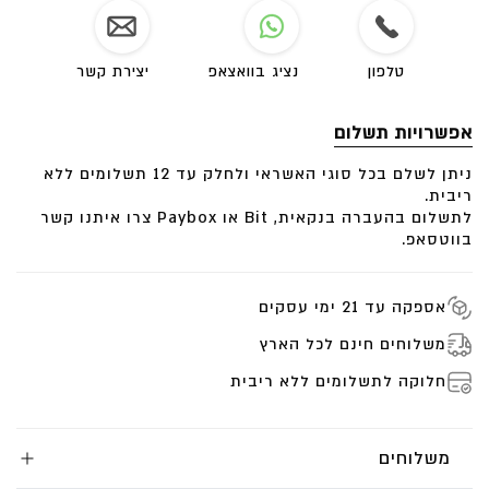
עגילי יהלום לבן טיפה | עגילי זהב עדינים לנשים | עגילי
פרח מזהב ויהלום | תכשיט מתנה קלאסי
טלפון
נציג בוואצאפ
יצירת קשר
יהלום טיפה 4 נק כל אחד
VS-G
אפשרויות תשלום
המחיר הוא ליחידה אחת ניתן להזמין לזוג.
ניתן לשלם בכל סוגי האשראי ולחלק עד 12 תשלומים ללא
העגילים מיוצרים לפי הזמנה ולכן ניתן לקבל אותה בכל
ריבית.
צבעי הזהב- זהב לבן, זהב אדום או זהב צהוב
לתשלום בהעברה בנקאית, Bit או Paybox צרו איתנו קשר
בווטסאפ.
מידות
אספקה עד 21 ימי עסקים
משלוחים חינם לכל הארץ
חלוקה לתשלומים ללא ריבית
משלוחים