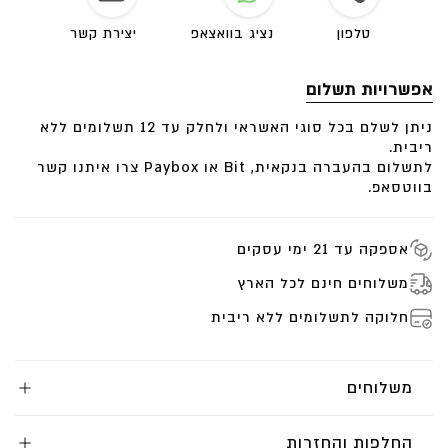
והמשכתי לעצב אותה שחזרתי.
חיכיתי כל כך הרבה להגיע לפריז, חלמתי עליה המון!
טלפון
נציג בוואצאפ
יצירת קשר
שהגעתי לראשונה בחיי, התאהבתי בה.
הכל שם אסתטי ומזמין. ההשראה נמצאת בכל מקום.
אפשרויות תשלום
האוכל והטעמים, המוזיקה והאורות בלילה. התערוכות,
המוזיאונים והגלריות.
ניתן לשלם בכל סוגי האשראי ולחלק עד 12 תשלומים ללא
המקרונים ועוד כל כך הרבה.
ריבית.
פריז היא השראה בשבילי ואין ספק שאבקר בה שוב
לתשלום בהעברה בנקאית, Bit או Paybox צרו איתנו קשר
בהקדם.
בווטסאפ.
כל הפריטים בקולקציה מגיעים גם ביהלומים שחורים.
אספקה עד 21 ימי עסקים
משלוחים חינם לכל הארץ
חלוקה לתשלומים ללא ריבית
משלוחים
החלפות והחזרות