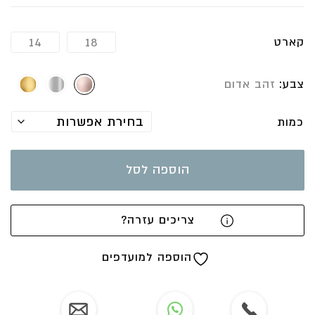
שני יהלומי מרקיזות ויהלום טיפה סה”כ יהלומים במשקל 25
נקודות בכל עגיל
עגיל שיענה לך על הדרישות של חור ראשון או חור שני
קארט
14
18
בולט יותר
העגיל מ ו ש ל ם על האוזן נמכר כיחידה
צבע
זהב אדום
העגיל מגיע עם סוגר פרפר
VS-G
כמות
העגילים מיוצרים לפי הזמנה ולכן ניתן לקבל אותה בכל
צבעי הזהב- זהב לבן, זהב אדום או זהב צהוב
הוספה לסל
אפשר להזמין עגיל אחד
מידות
אורך העגיל 7 ס”מ
צריכים עזרה?
העגיל הוא חלק מקולקציית Rêver à Paris
משמעות השם זה חולמת בפריז- קולקציה רומנטית, נשית,
הוספה למועדפים
עם נגיעות של יהלומים לבנים טבעיים בצורות שונות-
מרקיזות, עגולות, וטיפות את הקולקציה התחלתי לעצב
עוד לפני שהגעתי לעיר הגדולה, רק שחלמתי עליה