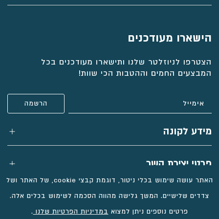
שרשרת כוכב הצפון עם רובי ויהלומים, דגם
עגילים צמודים 3 יהלומים, דגם בלוסום
תשבי
עגילי זהב ארוכים, דגם נעמי
טבעת יהלומים מלאה, טבעת איטרנטי דקה
הישארו מעודכנים
הצטרפו לניוזלטר שלנו ותישארו מעודכנים בכל
₪
₪
₪
₪
5,026
4,516
3,991
6,161
המבצעים החמים וההטבות הכי שוות!
בחירת
בחירת
בחירת
בחירת
חומר:
חומר:
חומר:
חומר:
הוספה לסל
הוספה לסל
הוספה לסל
הוספה לסל
מידע לקונה
פרטי יצירת קשר
האתר עושה שימוש בכלי ניטור, דוגמת קבצי cookie, של האתר ושל
צדדים שלישיים. המשך גלישה מהווה הסכמה לשימוש בכלים אלה.
פרטים נוספים ניתן למצוא
במדיניות הפרטיות שלנו
.
כל הזכויות שמורות