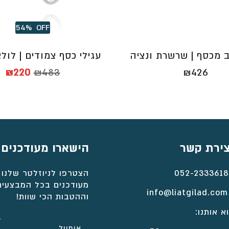
54%
OFF
ב מכסף | שרשרת ונציה
עגילי כסף צמודים | לול
המחיר
ה
₪
220
₪
483
₪
426
המקורי
הנ
היה:
הו
0.
₪483.
צירת קשר
הישארו מעודכנים
052-2333618
הצטרפו לניוזלטר שלנו 
מעודכנים בכל המבצעים
info@liatgilad.com
וההטבות הכי שוות!
א אותנו: