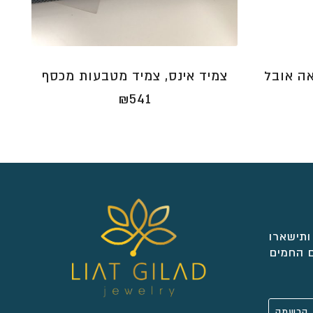
אה אובל
צמיד אינס, צמיד מטבעות מכסף
מחיר
₪
541
וכחי
א:
₪22
ותישארו
 החמים