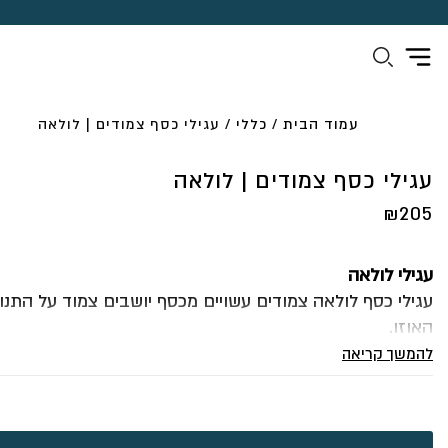
עמוד הבית
/
כללי
/ עגילי כסף צמודים | לולאה
עגילי כסף צמודים | לולאה
₪
205
עגילי לולאה
עגילי כסף לולאה צמודים עשויים מכסף יושבים צמוד על התנו
האוזן.
עגילי יום יום שלא תרצי להוריד, נוחים קלים ועם המון נוכחות
להמשך קריאה
העגיל בנוי מחוט עגול מלא
בולטים ומתאימים להכל
לכל תכשיטי הכסף
ליחצו כאן