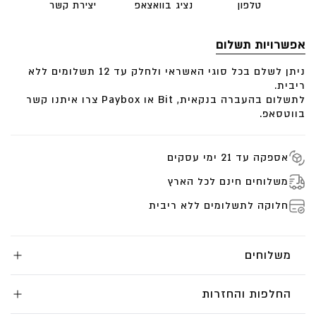
ליחצו כאן לכל תכשיטי עוצמה
טלפון
נציג בוואצאפ
יצירת קשר
תכשיטי העצמה השראה והגשמה עצמית
אפשרויות תשלום
מידות
ניתן לשלם בכל סוגי האשראי ולחלק עד 12 תשלומים ללא
ריבית.
עובי: 1.5 ממ
לתשלום בהעברה בנקאית, Bit או Paybox צרו איתנו קשר
רוחב: 2.5 מ”מ
בווטסאפ.
יהלום לבן 3 נק VS -G
אספקה עד 21 ימי עסקים
משלוחים חינם לכל הארץ
חלוקה לתשלומים ללא ריבית
משלוחים
החלפות והחזרות