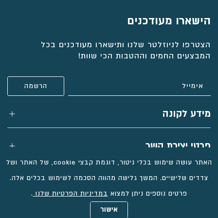
טבעת זהב עם אבן רובי ויהלומים, דגם
פלורי
טבעת דקה שם מזהב, חריטה אישית
טבעת אבני החושן, טבעת אבני ספיר
טבעת יהלומים מלאה, טבעת איטרנטי דקה
הישארו מעודכנים
₪
₪
₪
₪
5,440
5,528
1,350
3,991
הצטרפו לניוזלטר שלנו ותישארו מעודכנים בכל
המבצעים החמים וההטבות הכי שוות!
בחירת
בחירת
בחירת
בחירת
חומר:
חומר:
חומר:
חומר:
הוספה לסל
הוספה לסל
הוספה לסל
הוספה לסל
מידע לקונה
פרטי יצירת קשר
האתר עושה שימוש בכלי ניטור, דוגמת קבצי cookie, של האתר ושל
צדדים שלישיים. המשך גלישה מהווה הסכמה לשימוש בכלים אלה.
פרטים נוספים ניתן למצוא
במדיניות הפרטיות שלנו
.
כל הזכויות שמורות
אישור
בניית אתרי מכירות