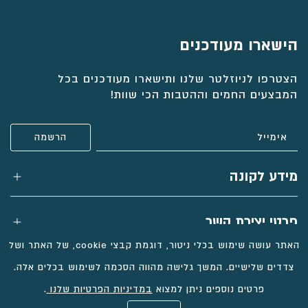
עגילי זהב עם פנינה ויהלום, דגם קלאסי
טבעת יהלומים לבנים סגנון וינטאג', דגם
לונה
לנצח
שלושה צמידי זהב קשיחים, דגם לונה
הישארו מעודכנים
הצטרפו לניוזלטר שלנו ותישארו מעודכנים בכל
₪
₪
₪
4,643
2,366
8,361
המבצעים החמים וההטבות הכי שוות!
בחירת
בחירת
בחירת
חומר:
חומר:
חומר:
הוספה לסל
הוספה לסל
הוספה לסל
מידע לקונה
פרטי יצירת קשר
האתר עושה שימוש בכלי ניטור, דוגמת קבצי cookie, של האתר ושל
צדדים שלישיים. המשך גלישה מהווה הסכמה לשימוש בכלים אלה.
פרטים נוספים ניתן למצוא
במדיניות הפרטיות שלנו
.
כל הזכויות שמורות