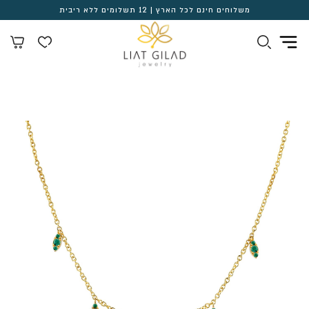
משלוחים חינם לכל הארץ | 12 תשלומים ללא ריבית