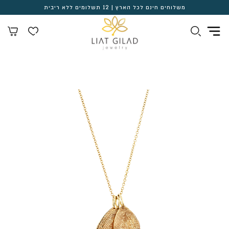
משלוחים חינם לכל הארץ | 12 תשלומים ללא ריבית