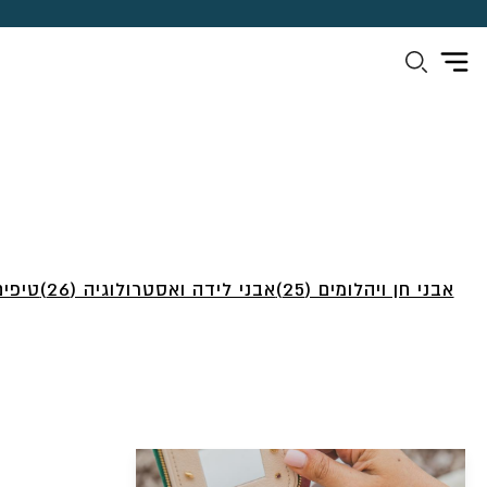
אבני חן ויהלומים (25)
אבני לידה ואסטרולוגיה (26)
טיפים 