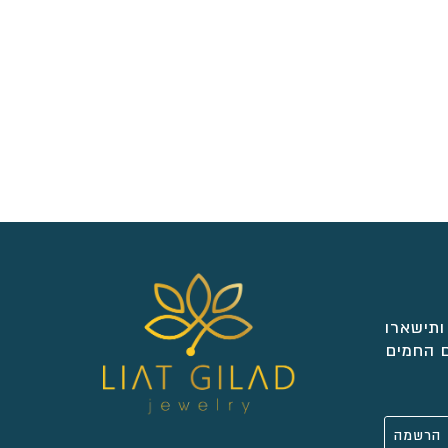
ותישארו
 החמים