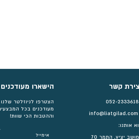
צירת קשר
הישארו מעודכנים
052-2333618
הצטרפו לניוזלטר שלנו 
מעודכנים בכל המבצעים
info@liatgilad.com
וההטבות הכי שוות!
א אותנו:
ושב יציץ, התמר 70