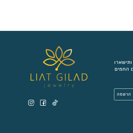
ותישארו
 החמים