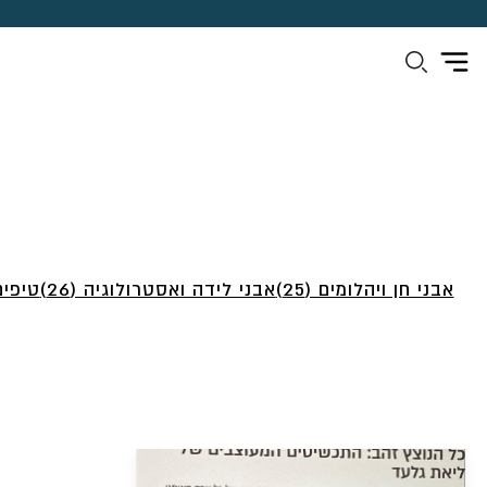
אבני חן ויהלומים (25)
אבני לידה ואסטרולוגיה (26)
טיפים 