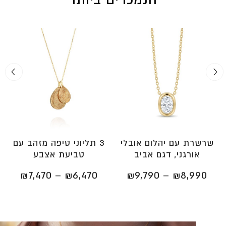
הנמכרים ביותר
שרשרת עם יהלום אובלי
3 תליוני טיפה מזהב עם
אורגני, דגם אביב
טביעת אצבע
וח
טווח
טווח
₪
7,470
–
₪
6,470
₪
9,790
–
₪
8,990
רים:
מחירים:
מחירי
⁦₪8,990⁩
⁦₪3,876⁩
עד
עד