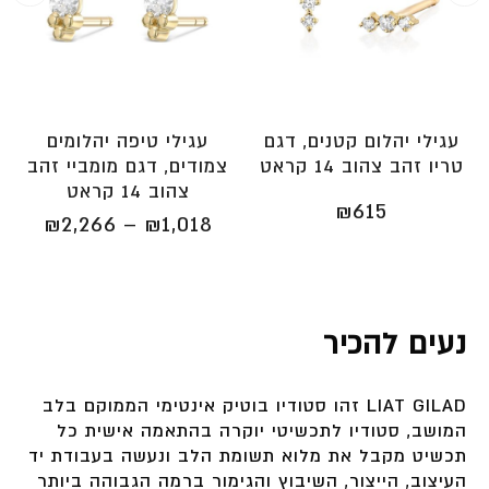
עגילי יהלום קטנים, דגם
עגילי טיפה יהלומים
טריו זהב צהוב 14 קראט
צמודים, דגם מומביי זהב
צהוב 14 קראט
₪
615
טווח
₪
2,266
–
₪
1,018
מחירי
עד
נעים להכיר
⁦₪2,266⁩
LIAT GILAD זהו סטודיו בוטיק אינטימי הממוקם בלב
המושב, סטודיו לתכשיטי יוקרה בהתאמה אישית כל
תכשיט מקבל את מלוא תשומת הלב ונעשה בעבודת יד
העיצוב, הייצור, השיבוץ והגימור ברמה הגבוהה ביותר