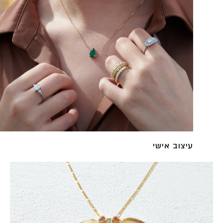
⁦₪7,470⁩
⁦₪9,790⁩
עיצוב אישי