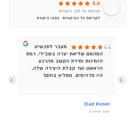
5.0
מבוסס על 115 ביקורות
לקריאת כל הביקורות
כתבו ביקורת
ת
מעבר לתכשיט
המהמם שליאת יצרה בשבילי, רמת
ש
הזמינות ומידת הקשב מהרגע
ת
הראשון ועד קבלת היצירה שלה,
ה
היו מדהימים. ממליץ בחום!
בד
›
‹
ת
א
א
ה
Elad Ronen
קיקי 
r ago
a year ago