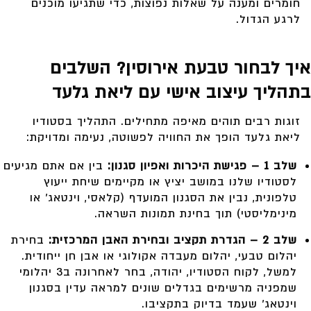
חומרים ומענה על שאלות נפוצות, כדי שתגיעו מוכנים
לרגע הגדול.
איך לבחור טבעת אירוסין? השלבים
בתהליך עיצוב אישי עם ליאת גלעד
זוגות רבים תוהים מאיפה מתחילים. התהליך בסטודיו
ליאת גלעד הופך את החוויה לפשוטה, נעימה ומדויקת:
שלב 1 – פגישת היכרות ואפיון סגנון:
בין אם אתם מגיעים
לסטודיו שלנו במושב יציץ או מקיימים שיחת ייעוץ
טלפונית, נבין את הסגנון המועדף (קלאסי, וינטאג’ או
מינימליסטי) תוך בחינת תמונות השראה.
שלב 2 – הגדרת תקציב ובחירת האבן המרכזית:
בחירת
יהלום טבעי, יהלום מעבדה אקולוגי או אבן חן ייחודית.
למשל, לקוח הסטודיו, יהודה, בחר לאחרונה ב3 יהלומי
שמפניה מרשימים בגדלים שונים למראה עדין בסגנון
וינטאג’ שעמד בדיוק בתקציבו.