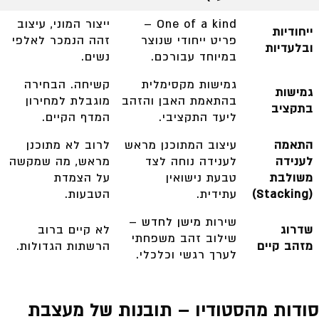
One of a kind –
ייצור המוני, עיצוב
ייחודיות
פריט ייחודי שנוצר
זהה הנמכר לאלפי
ובלעדיות
במיוחד עבורכם.
נשים.
גמישות מקסימלית
קשיחה. הבחירה
גמישות
בהתאמת האבן והזהב
מוגבלת למחירון
בתקציב
ליעד התקציבי.
המדף הקיים.
התאמה
עיצוב המתוכנן מראש
לרוב לא מתוכנן
לענידה
לענידה נוחה לצד
מראש, מה שמקשה
משולבת
טבעת נישואין
על הצמדת
(Stacking)
עתידית.
הטבעות.
שירות
מישן לחדש
–
שדרוג
לא קיים ברוב
שילוב זהב משפחתי
מזהב קיים
הרשתות הגדולות.
לערך רגשי וכלכלי.
סודות מהסטודיו – תובנות של מעצבת