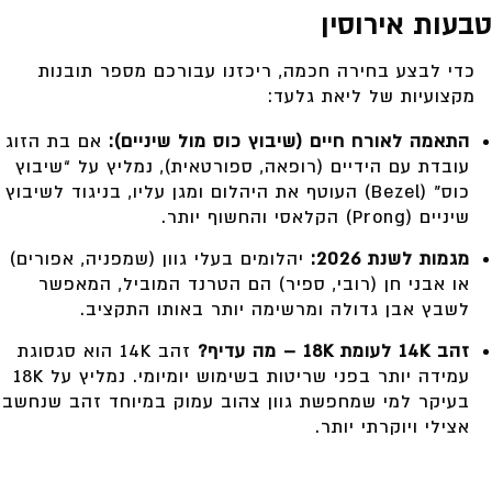
טבעות אירוסין
כדי לבצע בחירה חכמה, ריכזנו עבורכם מספר תובנות
מקצועיות של ליאת גלעד:
התאמה לאורח חיים (שיבוץ כוס מול שיניים):
אם בת הזוג
עובדת עם הידיים (רופאה, ספורטאית), נמליץ על “שיבוץ
כוס” (Bezel) העוטף את היהלום ומגן עליו, בניגוד לשיבוץ
שיניים (Prong) הקלאסי והחשוף יותר.
מגמות לשנת 2026:
יהלומים בעלי גוון (שמפניה, אפורים)
או אבני חן (רובי, ספיר) הם הטרנד המוביל, המאפשר
לשבץ אבן גדולה ומרשימה יותר באותו התקציב.
זהב 14K לעומת 18K – מה עדיף?
זהב 14K הוא סגסוגת
עמידה יותר בפני שריטות בשימוש יומיומי. נמליץ על 18K
בעיקר למי שמחפשת גוון צהוב עמוק במיוחד זהב שנחשב
אצילי ויוקרתי יותר.