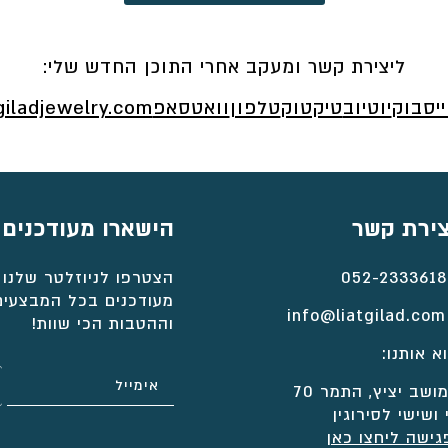
ליצירת קשר ומעקב אחרי התוכן החדש שלי:
יסבוק
יוטיוב
טיקטוק
טלפון
וואטסאפ
giladjewelry.com
צירת קשר
הישארו מעודכנים
052-2333618
הצטרפו לניוזלטר שלנו 
מעודכנים בכל המבצעים
info@liatgilad.com
וההטבות הכי שוות!
א אותנו:
ושב יציץ, התמר 70
 ושישי לסירוגין
גישה ליחצו כאן