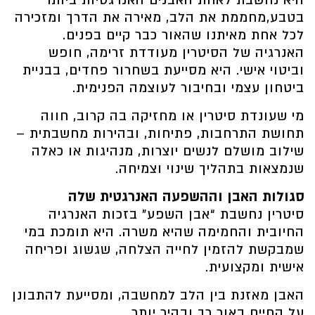
היא נחשבת לאחת האבנים האנרגטיות ביותר
בטבע,מחממת את הלב, מאירה את הדרך ומזכירה
לכל אחת מאיתנו שהאור כבר קיים בפנים.
האנרגיה של הסיטרין מעודדת זרימה, חופש
וביטוי אישי. היא מסייעת בשחרור פחדים, בבניית
ביטחון עצמי ובחיבור לעוצמה הפנימית.
מי שעונדת סיטרין או מחזיקה בה קרוב, חווה
תחושת התרחבות, פתיחות, ובהירות מחשבתית –
שילוב מושלם לנשים יוצרות, מנהיגות או כאלה
שנמצאות בתהליך שינוי וצמיחה.
סגולות האבן וההשפעה האנרגטית שלה
סיטרין נחשבת “אבן השפע” בזכות האנרגיה
החיובית והחמימה שהיא משרה. היא תומכת במי
שמבקשת להזמין לחייה הצלחה, שגשוג ופריחה
אישית ומקצועית.
האבן מאזנת בין הלב למחשבה, ומסייעת להתבונן
על החיים באור רך ובהיר יותר.