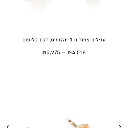
עגילים צמודים 3 יהלומים, דגם בלוסום
טווח
₪
5,275
–
₪
4,516
מחירים:
⁦₪4,516⁩
עד
⁦₪5,275⁩