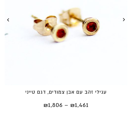
עגילי זהב עם אבן צמודים, דגם טייני
טווח
₪
1,806
–
₪
1,461
מחירים:
⁦₪1,461⁩
עד