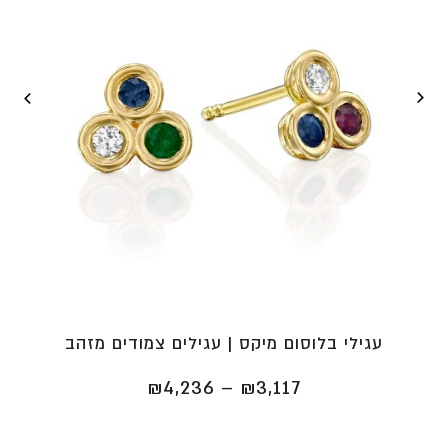
עגילי בלוסום מיקס | עגילים צמודים מזהב
טווח
₪
4,236
–
₪
3,117
מחירים:
⁦₪3,117⁩