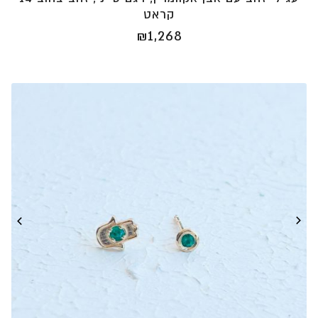
קראט
₪
1,268