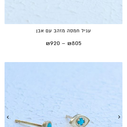
עגיל חמסה מזהב עם אבן
טווח
₪
920
–
₪
805
מחירים:
⁦₪805⁩
עד
⁦₪920⁩