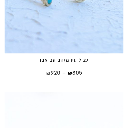
עגיל עין מזהב עם אבן
טווח
₪
920
–
₪
805
מחירים:
⁦₪805⁩
עד
⁦₪920⁩