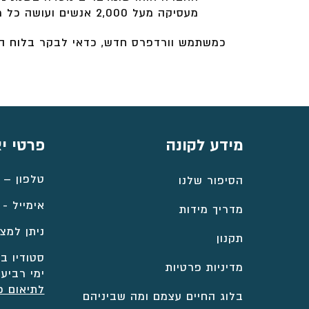
מעסיקה מעל 2,000 אנשים ועושה כל מיני דברים מדהים עבור הקהילה התקוות-ימית.
כמשתמש וורדפרס חדש, כדאי לבקר
בלוח ה
מידע לקונה
פרטי י
טלפון –
הסיפור שלנו
אימייל -
מדריך מידות
ניתן למצו
תקנון
סטודיו במ
מדיניות פרטיות
ימי רביעי
לתיאום פ
בלוג החיים עצמם ומה שביניהם