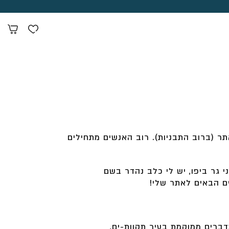
תר (ברוב התבניות). רוב האנשים מתחילים
 גר ביפו, יש לי כלב נהדר בשם
ים הבאים לאתר שלי!
מאז. א.א. שומדברים ממוקמת בעיר תקוות-ים,